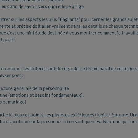
eux afin de savoir vers quoi elle se dirige
trer sur les aspects les plus “flagrants” pour cerner les grands sujet
nente et précise doit aller vraiment dans les détails de chaque techn
 que c’est une mini étude destinée à vous montrer comment je travaill
t parti !
 amour, il est intéressant de regarder le thème natal de cette per
lyser sont :
tructure générale de la personnalité
une (émotions et besoins fondamentaux),
s et mariage)
che le plus ces points, les planètes extérieures (Jupiter, Saturne, Ura
t très profond sur la personne. Ici on voit que c’est Neptune qui touc