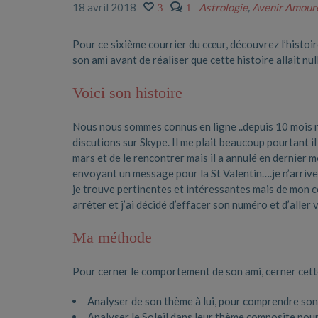
18 avril 2018
Astrologie
,
Avenir Amour
3
1
Pour ce sixième courrier du cœur, découvrez l’histoir
son ami avant de réaliser que cette histoire allait null
Voici son histoire
Nous nous sommes connus en ligne ..depuis 10 mois
discutions
sur Skype. Il me plait beaucoup pourtant il
mars et de le rencontrer mais il a annulé en dernier m
envoyant un message pour la St Valentin….je n’arrive 
je trouve pertinentes et intéressantes mais de mon cô
arrêter et j’ai décidé d’effacer son numéro et d’aller 
Ma méthode
Pour cerner le comportement de son ami, cerner cette 
Analyser de son thème à lui, pour comprendre s
Analyser le Soleil dans leur thème composite pour