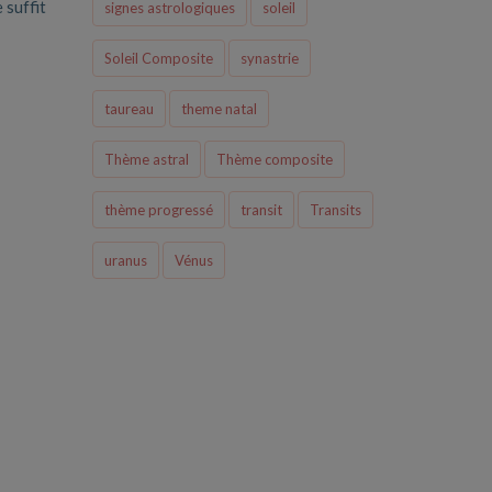
 suffit
signes astrologiques
soleil
Soleil Composite
synastrie
taureau
theme natal
Thème astral
Thème composite
thème progressé
transit
Transits
uranus
Vénus