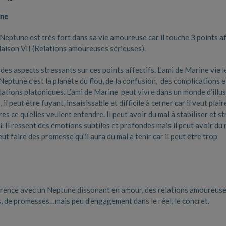
une
 Neptune est très fort dans sa vie amoureuse car il touche 3 points af
Maison VII (Relations amoureuses sérieuses).
t des aspects stressants sur ces points affectifs. L’ami de Marine vie l
Neptune c’est la planète du flou, de la confusion, des complications e
lations platoniques. L’ami de Marine peut vivre dans un monde d’illu
il peut être fuyant, insaisissable et difficile à cerner car il veut plair
es ce qu’elles veulent entendre. Il peut avoir du mal à stabiliser et s
ui. Il ressent des émotions subtiles et profondes mais il peut avoir du 
peut faire des promesse qu’il aura du mal a tenir car il peut être trop
érence avec un Neptune dissonant en amour, des relations amoureus
s, de promesses…mais peu d’engagement dans le réel, le concret.