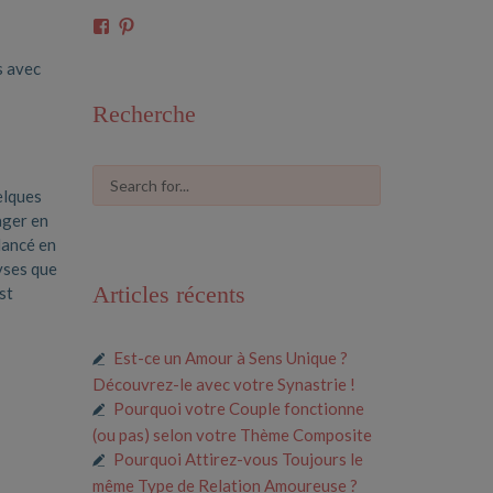
Voir
Voir
le
le
profil
profil
s avec
de
de
61591675546685
cosmiclove0033
Recherche
sur
sur
Facebook
Pinterest
elques
ager en
elancé en
lyses que
Articles récents
st
Est-ce un Amour à Sens Unique ?
Découvrez-le avec votre Synastrie !
Pourquoi votre Couple fonctionne
(ou pas) selon votre Thème Composite
Pourquoi Attirez-vous Toujours le
même Type de Relation Amoureuse ?