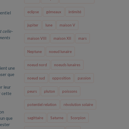
eclipse
gémeaux
intimité
entiel
jupiter
lune
maison V
 celle-
ements
maison VIII
maison XII
mars
Neptune
noeud lunaire
noeud nord
noeuds lunaires
tient une
nser que
noeud sud
opposition
passion
r leur
peurs
pluton
poissons
r cette
potentiel relation
révolution solaire
ion
sagittaire
Saturne
Scorpion
’un que
rester