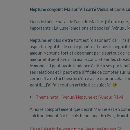
Neptune conjoint Maison VII carré Vénus et carré L
Dans le thème natal de l’ami de Marine j’ai noté que,
importants : La Lune (émotions et besoins), Vénus , 
Neptune, en plus d’être fort est “dissonant” car il fai
aspects négatifs de cette planète et dans le négatif, 
amour, Neptune fort et dissonant parle surtout de re
amour et il peut avoir du mal à concrétiser les choses, 
le monde. Il peut avoir tendance à dire à ses partenair
ses relations et il peut être difficile de compter sur l
cerner. Il a un fort besoin d’être aimé et pour cela il 
gentil…..j’ai fait tout un article à ce sujet ici
Thème natal : Venus/Neptune et l’Amour Rêvé
Ainsi le comportement que décrit Marine est en coh
spirituellement forte mais beaucoup de rêve, de mot
Quel était le cœur de leur relation ?