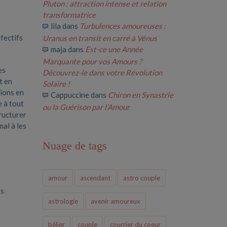
Pluton : attraction intense et relation
transformatrice
lila
dans
Turbulences amoureuses :
fectifs
Uranus en transit en carré à Vénus
maja
dans
Est-ce une Année
Marquante pour vos Amours ?
es
Découvrez-le dans votre Révolution
t en
Solaire !
sions en
Cappuccine
dans
Chiron en Synastrie
e à tout
ou la Guérison par l’Amour
tructurer
mal à les
Nuage de tags
amour
ascendant
astro couple
es
astrologie
avenir amoureux
bélier
couple
courrier du coeur