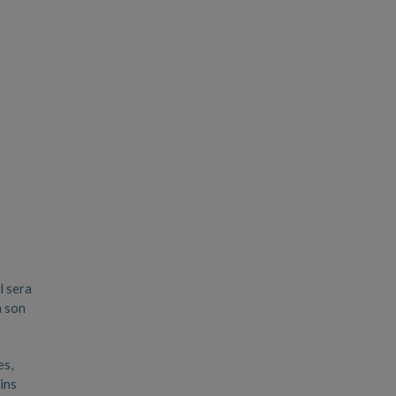
l sera
à son
es,
ins