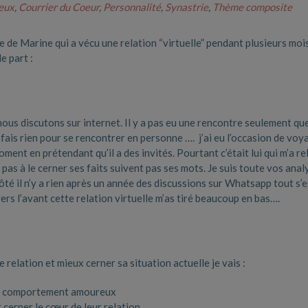
eux
,
Courrier du Coeur
,
Personnalité
,
Synastrie
,
Thème composite
e de Marine qui a vécu une relation “virtuelle” pendant plusieurs moi
e part :
 nous discutons
sur internet. Il y a pas eu une rencontre seulement qu
 fais rien pour se rencontrer
en personne …. j’ai eu l’occasion de voy
oment en prétendant qu’il a des invités. Pourtant c’était lui qui m’a r
pas à le cerner ses faits suivent pas ses mots. Je suis toute vos ana
té il n’y a rien après un année des discussions sur Whatsapp tout s’e
vers l’avant cette relation virtuelle m’as tiré beaucoup en bas….
relation et mieux cerner sa situation actuelle je vais :
on comportement amoureux
 cerner le cœur de leur relation