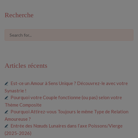
profil
profil
de
de
61591675546685
cosmiclove0033
Recherche
sur
sur
Facebook
Pinterest
Articles récents
Est-ce un Amour à Sens Unique ? Découvrez-le avec votre
Synastrie !
Pourquoi votre Couple fonctionne (ou pas) selon votre
Thème Composite
Pourquoi Attirez-vous Toujours le même Type de Relation
Amoureuse ?
Entrée des Nœuds Lunaires dans l’axe Poissons/Vierge
(2025-2026)