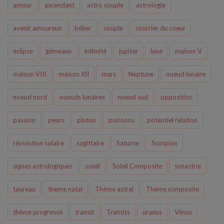
amour
ascendant
astro couple
astrologie
avenir amoureux
bélier
couple
courrier du coeur
eclipse
gémeaux
intimité
jupiter
lune
maison V
maison VIII
maison XII
mars
Neptune
noeud lunaire
noeud nord
noeuds lunaires
noeud sud
opposition
passion
peurs
pluton
poissons
potentiel relation
révolution solaire
sagittaire
Saturne
Scorpion
signes astrologiques
soleil
Soleil Composite
synastrie
taureau
theme natal
Thème astral
Thème composite
thème progressé
transit
Transits
uranus
Vénus