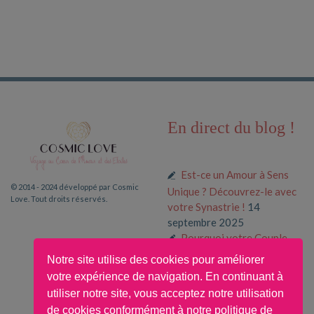
En direct du blog !
Est-ce un Amour à Sens
© 2014 - 2024 développé par Cosmic
Unique ? Découvrez-le avec
Love. Tout droits réservés.
votre Synastrie !
14
septembre 2025
Pourquoi votre Couple
fonctionne (ou pas) selon
Notre site utilise des cookies pour améliorer
votre Thème Composite
31
votre expérience de navigation. En continuant à
août 2025
utiliser notre site, vous acceptez notre utilisation
Pourquoi Attirez-vous
de cookies conformément à notre politique de