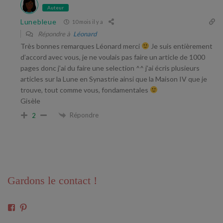
Auteur
Lunebleue
10 mois il y a
Répondre à
Léonard
Très bonnes remarques Léonard merci
Je suis entièrement
d’accord avec vous, je ne voulais pas faire un article de 1000
pages donc j’ai du faire une selection ^^ j’ai écris plusieurs
articles sur la Lune en Synastrie ainsi que la Maison IV que je
trouve, tout comme vous, fondamentales
Gisèle
Répondre
2
Gardons le contact !
Voir
Voir
le
le