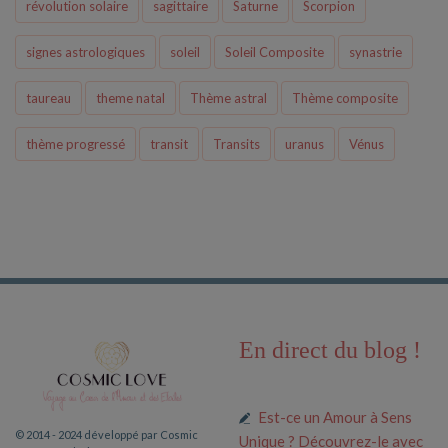
révolution solaire
sagittaire
Saturne
Scorpion
signes astrologiques
soleil
Soleil Composite
synastrie
taureau
theme natal
Thème astral
Thème composite
thème progressé
transit
Transits
uranus
Vénus
En direct du blog !
Est-ce un Amour à Sens
© 2014 - 2024 développé par Cosmic
Unique ? Découvrez-le avec