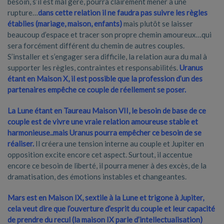
besoin, s’il est mal géré, pourra clairement mener à une
rupture…
dans cette relation il ne faudra pas suivre les règles
établies (mariage, maison, enfants)
mais plutôt se laisser
beaucoup d’espace et tracer son propre chemin amoureux…qui
sera forcément différent du chemin de autres couples.
S’installer et s’engager sera difficile, la relation aura du mal à
supporter les règles, contraintes et responsabilités.
Uranus
étant en Maison X, il est possible que la profession d’un des
partenaires
empêche
ce couple de réellement se poser.
La Lune étant en Taureau Maison VII, le besoin de base de ce
couple est de vivre une vraie relation amoureuse stable et
harmonieuse..mais Uranus pourra empêcher ce besoin de se
réalis
e
r.
Il créera une tension interne au couple et Jupiter en
opposition excite encore cet aspect. Surtout, il accentue
encore ce besoin de liberté, il pourra mener à des excès, de la
dramatisation, des émotions instables et changeantes.
Mars est en Maison IX, sextile à la Lune et trigone à Jupiter,
cela veut dire que l’ouverture d’esprit du couple et leur capacité
de prendre du recul (la maison IX parle d’intellectualisation)