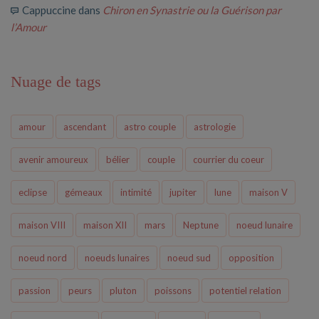
Cappuccine
dans
Chiron en Synastrie ou la Guérison par
l’Amour
Nuage de tags
amour
ascendant
astro couple
astrologie
avenir amoureux
bélier
couple
courrier du coeur
eclipse
gémeaux
intimité
jupiter
lune
maison V
maison VIII
maison XII
mars
Neptune
noeud lunaire
noeud nord
noeuds lunaires
noeud sud
opposition
passion
peurs
pluton
poissons
potentiel relation