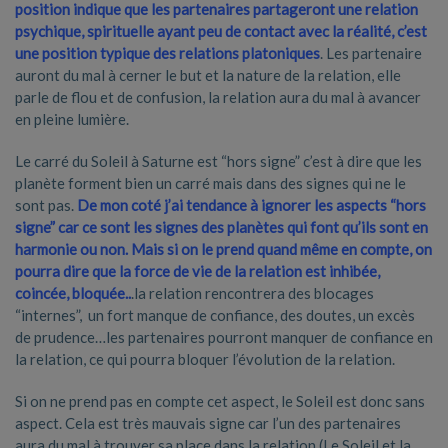
position indique que les partenaires partageront une relation
psychique, spirituelle ayant peu de contact avec la réalité, c’est
une position typique des relations platoniques
. Les partenaire
auront du mal à cerner le but et la nature de la relation, elle
parle de flou et de confusion, la relation aura du mal à avancer
en pleine lumière.
Le carré du Soleil à Saturne est “hors signe” c’est à dire que les
planète forment bien un carré mais dans des signes qui ne le
sont pas.
De mon coté j’ai tendance à ignorer les aspects “hors
signe” car ce sont les signes des planètes qui font qu’ils sont en
harmonie ou non. Mais si on le prend quand même en compte, on
pourra dire que la force de vie de la relation est inhibée,
coincée, bloquée..
.la relation rencontrera des blocages
“internes”, un fort manque de confiance, des doutes, un excès
de prudence…les partenaires pourront manquer de confiance en
la relation, ce qui pourra bloquer l’évolution de la relation.
Si on ne prend pas en compte cet aspect, le Soleil est donc sans
aspect. Cela est très mauvais signe car l’un des partenaires
aura du mal à trouver sa place dans la relation (Le Soleil et la