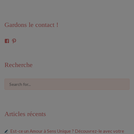
Gardons le contact !
Voir
Voir
le
le
profil
profil
de
de
61591675546685
cosmiclove0033
Recherche
sur
sur
Facebook
Pinterest
Articles récents
Est-ce un Amour à Sens Unique ? Découvrez-le avec votre