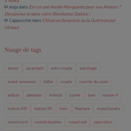
à Vénus
maja
dans
Est-ce une Année Marquante pour vos Amours ?
Découvrez-le dans votre Révolution Solaire !
Cappuccine
dans
Chiron en Synastrie ou la Guérison par
l’Amour
Nuage de tags
amour
ascendant
astro couple
astrologie
avenir amoureux
bélier
couple
courrier du coeur
eclipse
gémeaux
intimité
jupiter
lune
maison V
maison VIII
maison XII
mars
Neptune
noeud lunaire
noeud nord
noeuds lunaires
noeud sud
opposition