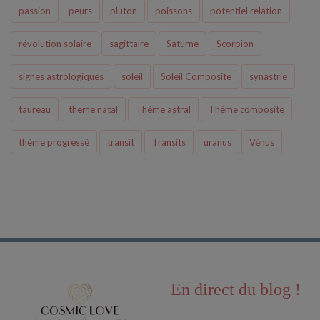
passion
peurs
pluton
poissons
potentiel relation
révolution solaire
sagittaire
Saturne
Scorpion
signes astrologiques
soleil
Soleil Composite
synastrie
taureau
theme natal
Thème astral
Thème composite
thème progressé
transit
Transits
uranus
Vénus
En direct du blog !