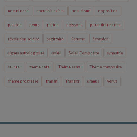
noeud nord
noeuds lunaires
noeud sud
opposition
passion
peurs
pluton
poissons
potentiel relation
révolution solaire
sagittaire
Saturne
Scorpion
signes astrologiques
soleil
Soleil Composite
synastrie
taureau
theme natal
Thème astral
Thème composite
thème progressé
transit
Transits
uranus
Vénus