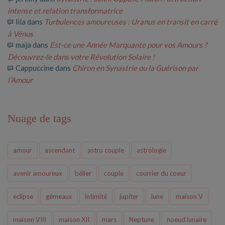
intense et relation transformatrice
lila
dans
Turbulences amoureuses : Uranus en transit en carré
à Vénus
maja
dans
Est-ce une Année Marquante pour vos Amours ?
Découvrez-le dans votre Révolution Solaire !
Cappuccine
dans
Chiron en Synastrie ou la Guérison par
l’Amour
Nuage de tags
amour
ascendant
astro couple
astrologie
avenir amoureux
bélier
couple
courrier du coeur
eclipse
gémeaux
intimité
jupiter
lune
maison V
maison VIII
maison XII
mars
Neptune
noeud lunaire