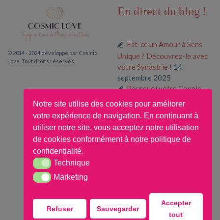
En direct du blog !
Est-ce un Amour à Sens
© 2014 - 2024 développé par Cosmic
Unique ? Découvrez-le avec
Love. Tout droits réservés.
votre Synastrie !
14
septembre 2025
Pourquoi votre Couple
fonctionne (ou pas) selon
Notre site utilise des cookies pour améliorer
votre Thème Composite
31
votre expérience de navigation. En continuant à
août 2025
utiliser notre site, vous acceptez notre utilisation
Pourquoi Attirez-vous
de cookies conformément à notre politique de
Toujours le même Type de
confidentialité.
Relation Amoureuse ?
16
Technique
Technique
mars 2025
Marketing
Marketing
Accepter
Refuser
Sauvegarder
tout