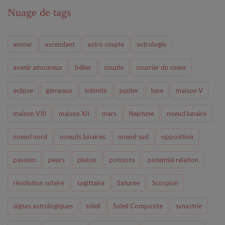
Nuage de tags
amour
ascendant
astro couple
astrologie
avenir amoureux
bélier
couple
courrier du coeur
eclipse
gémeaux
intimité
jupiter
lune
maison V
maison VIII
maison XII
mars
Neptune
noeud lunaire
noeud nord
noeuds lunaires
noeud sud
opposition
passion
peurs
pluton
poissons
potentiel relation
révolution solaire
sagittaire
Saturne
Scorpion
signes astrologiques
soleil
Soleil Composite
synastrie