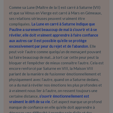
Comme sa Lune (Maître de la I) est carré à Saturne (VII)
et que sa Vénus en Vierge est carré à Mars en Gémeaux,
ses relations sérieuses peuvent vraiment être
compliquées.
La Lune en carré à Saturne indique que
Pauline a surement beaucoup de mal à s’ouvrir et à se
révéler, elle doit vraiment apprendre à faire confiance
aux autres car il est possible qu’elle se protège
excessivement par peur du rejet et de l’abandon
. Elle
peut voir l’autre comme quelqu’un de menaçant pouvant
lui faire beaucoup de mal…à tort car cette peur peut la
bloquer et l’empêcher de mieux connaitre l’autre. Cela est
encore renforcé par Saturne en VIII, la Maison VIII
parlant de la manière de fusionner émotionnellement et
physiquement avec l’autre, quand on a Saturne dedans,
on a du mal à révéler nos émotions les plus profondes et
à vraiment nous lier à l’autre, on ressent toujours une
certaine distance,
s’ouvrir émotionnellement est
vraiment le défi de sa vie
. Cet aspect marque un profond
manque de confiance en elle qu’elle doit apprendre à
dépasser, une difficulté à prendre soin d’elle et des