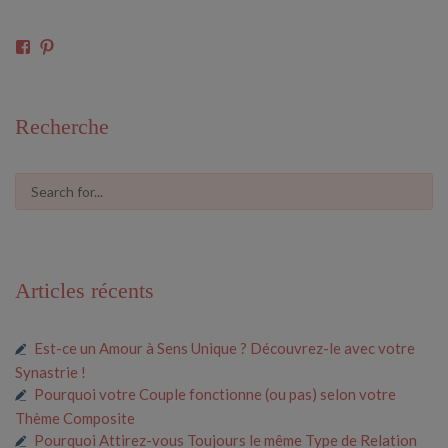
Voir
Voir
le
le
profil
profil
de
de
61591675546685
cosmiclove0033
Recherche
sur
sur
Facebook
Pinterest
Articles récents
Est-ce un Amour à Sens Unique ? Découvrez-le avec votre
Synastrie !
Pourquoi votre Couple fonctionne (ou pas) selon votre
Thème Composite
Pourquoi Attirez-vous Toujours le même Type de Relation