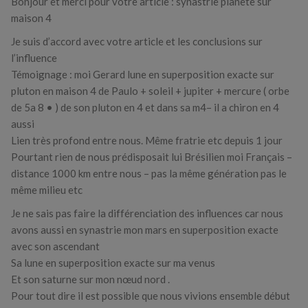
Bonjour et merci pour votre article : synastrie planète sur
maison 4
Je suis d’accord avec votre article et les conclusions sur
l’influence
Témoignage : moi Gerard lune en superposition exacte sur
pluton en maison 4 de Paulo + soleil + jupiter + mercure ( orbe
de 5a 8 • ) de son pluton en 4 et dans sa m4– il a chiron en 4
aussi
Lien très profond entre nous. Même fratrie etc depuis 1 jour
Pourtant rien de nous prédisposait lui Brésilien moi Français –
distance 1000 km entre nous – pas la même génération pas le
même milieu etc
Je ne sais pas faire la différenciation des influences car nous
avons aussi en synastrie mon mars en superposition exacte
avec son ascendant
Sa lune en superposition exacte sur ma venus
Et son saturne sur mon nœud nord .
Pour tout dire il est possible que nous vivions ensemble début