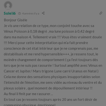
Soleil6
4 années il y a
Bonjour Gisèle
Je vis une relation de ce type, mon conjoint touche avec sa
Vénus Poisson à 0,18 degré , ma lune poisson à 0,42 degré
dans ma maison 4. Tellement vraie !!! Vous êtes vraiment douée
!!! Merci pour cette interprétation qui m’a fait prendre
conscience de cet état intérieur que je ne comprenais pas, me
déstabilisais et me rend hypersensible+++, je ressens tout, le
moindre changement de comportement ( ça l’est toujours dès
lors que je ne suis pas rassurée ! Surtout amplifié avec Vénus en
Cancer et Jupiter/ Mars trigone Lune carré Uranus en Natal )
Cela me donne des sensations physiques insupportables selon
l’intensité de l’émotion, me sens vidée au niveau du ventre et du
plexus solaire , quel moment de dépouillement intérieur !!
Au final il finit par me rassurer…
En tout cas je ressens toujours après 20 ans un fort désir de
communion physique, émotionnel …