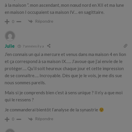
à la maison “. mon ascendant, mon nœud nord en XII et ma lune
en maison I occupaient sa maison IV… en sagittaire.
Répondre
0
Julie
7 années il y a
J’en connais un qui a mercure et venus dans ma maison 4 en lion
et ça correspond à sa maison IX….. J’avoue que j’ai envie de le
protéger…. Qu’il soit heureux chaque jour et cette impression
de se connaître…. Incroyable. Dès que je le vois, je me dis sue
nous sommes pareils.
Mais si je comprends bien c’est à sens unique ? Il n’y a que moi
qui le ressens ?
Je commanderai bientôt l’analyse de la synastrie
Répondre
0