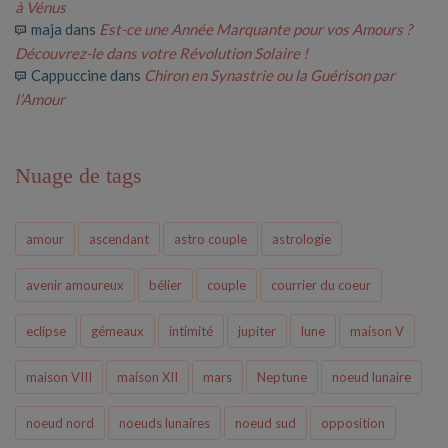
à Vénus
maja
dans
Est-ce une Année Marquante pour vos Amours ?
Découvrez-le dans votre Révolution Solaire !
Cappuccine
dans
Chiron en Synastrie ou la Guérison par
l’Amour
Nuage de tags
amour
ascendant
astro couple
astrologie
avenir amoureux
bélier
couple
courrier du coeur
eclipse
gémeaux
intimité
jupiter
lune
maison V
maison VIII
maison XII
mars
Neptune
noeud lunaire
noeud nord
noeuds lunaires
noeud sud
opposition