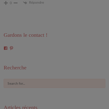
Répondre
0
Gardons le contact !
Voir
Voir
le
le
profil
profil
de
de
61591675546685
cosmiclove0033
Recherche
sur
sur
Facebook
Pinterest
Articles récents