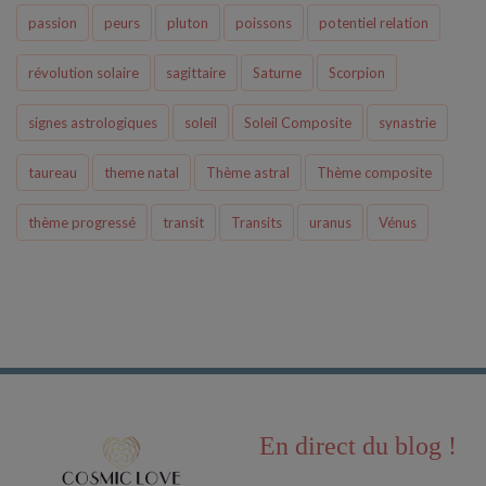
passion
peurs
pluton
poissons
potentiel relation
révolution solaire
sagittaire
Saturne
Scorpion
signes astrologiques
soleil
Soleil Composite
synastrie
taureau
theme natal
Thème astral
Thème composite
thème progressé
transit
Transits
uranus
Vénus
En direct du blog !