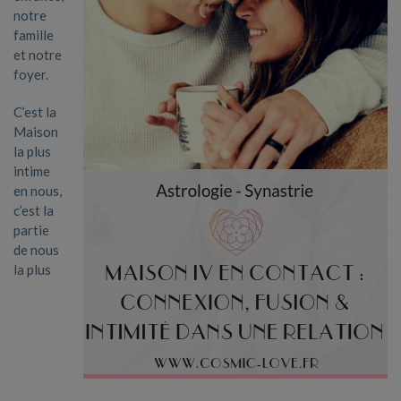
notre
famille
et notre
foyer.
C’est la
Maison
la plus
intime
en nous,
c’est la
partie
de nous
la plus