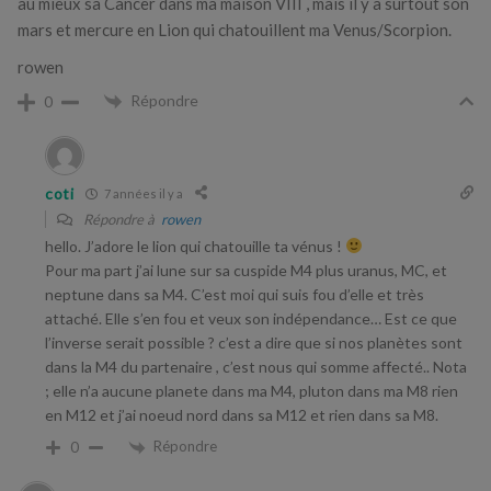
au mieux sa Cancer dans ma maison VIII , mais il y a surtout son
mars et mercure en Lion qui chatouillent ma Venus/Scorpion.
rowen
Répondre
0
coti
7 années il y a
Répondre à
rowen
hello. J’adore le lion qui chatouille ta vénus !
Pour ma part j’ai lune sur sa cuspide M4 plus uranus, MC, et
neptune dans sa M4. C’est moi qui suis fou d’elle et très
attaché. Elle s’en fou et veux son indépendance… Est ce que
l’inverse serait possible ? c’est a dire que si nos planètes sont
dans la M4 du partenaire , c’est nous qui somme affecté.. Nota
; elle n’a aucune planete dans ma M4, pluton dans ma M8 rien
en M12 et j’ai noeud nord dans sa M12 et rien dans sa M8.
Répondre
0