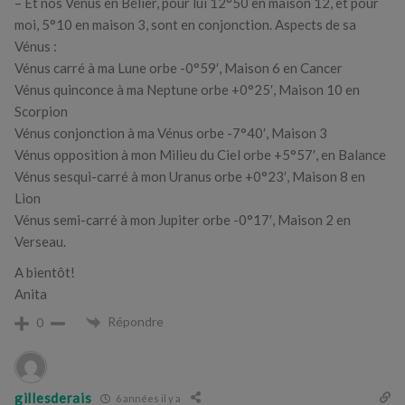
– Et nos Vénus en Bélier, pour lui 12°50 en maison 12, et pour
moi, 5°10 en maison 3, sont en conjonction. Aspects de sa
Vénus :
Vénus carré à ma Lune orbe -0°59′, Maison 6 en Cancer
Vénus quinconce à ma Neptune orbe +0°25′, Maison 10 en
Scorpion
Vénus conjonction à ma Vénus orbe -7°40′, Maison 3
Vénus opposition à mon Milieu du Ciel orbe +5°57′, en Balance
Vénus sesqui-carré à mon Uranus orbe +0°23′, Maison 8 en
Lion
Vénus semi-carré à mon Jupiter orbe -0°17′, Maison 2 en
Verseau.
A bientôt!
Anita
Répondre
0
gillesderais
6 années il y a