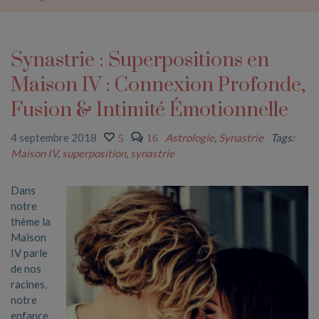
Synastrie : Superpositions en
Maison IV : Connexion Profonde,
Fusion & Intimité Émotionnelle
4 septembre 2018
Astrologie
,
Synastrie
Tags:
5
16
Maison IV
,
superposition
,
synastrie
Dans
notre
thème la
Maison
IV parle
de nos
racines,
notre
enfance,