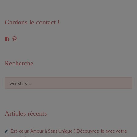
Gardons le contact !
Voir
Voir
le
le
profil
profil
de
de
61591675546685
cosmiclove0033
Recherche
sur
sur
Facebook
Pinterest
Articles récents
Est-ce un Amour à Sens Unique ? Découvrez-le avec votre