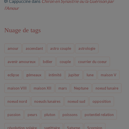
Cappuccine
dans
Chiron en Synastrie ou la Guérison par
l’Amour
Nuage de tags
amour
ascendant
astro couple
astrologie
avenir amoureux
bélier
couple
courrier du coeur
eclipse
gémeaux
intimité
jupiter
lune
maison V
maison VIII
maison XII
mars
Neptune
noeud lunaire
noeud nord
noeuds lunaires
noeud sud
opposition
passion
peurs
pluton
poissons
potentiel relation
révolution solaire
sagittaire
Saturne
Scorpion