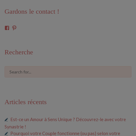
Gardons le contact !
Voir
Voir
le
le
profil
profil
de
de
61591675546685
cosmiclove0033
Recherche
sur
sur
Facebook
Pinterest
Articles récents
Est-ce un Amour à Sens Unique ? Découvrez-le avec votre
Synastrie !
Pourquoi votre Couple fonctionne (ou pas) selon votre