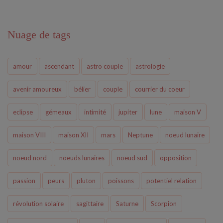
Nuage de tags
amour
ascendant
astro couple
astrologie
avenir amoureux
bélier
couple
courrier du coeur
eclipse
gémeaux
intimité
jupiter
lune
maison V
maison VIII
maison XII
mars
Neptune
noeud lunaire
noeud nord
noeuds lunaires
noeud sud
opposition
passion
peurs
pluton
poissons
potentiel relation
révolution solaire
sagittaire
Saturne
Scorpion