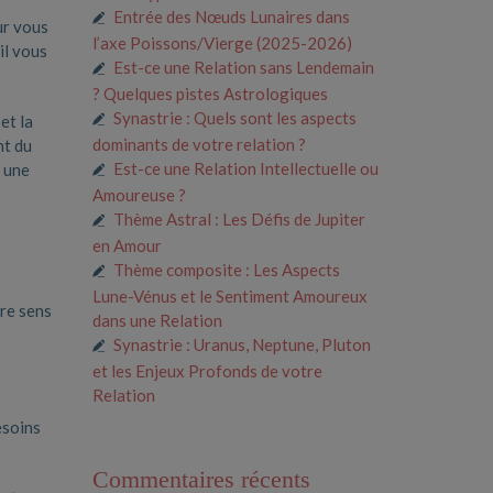
Entrée des Nœuds Lunaires dans
ur vous
l’axe Poissons/Vierge (2025-2026)
il vous
Est-ce une Relation sans Lendemain
? Quelques pistes Astrologiques
Synastrie : Quels sont les aspects
et la
dominants de votre relation ?
nt du
Est-ce une Relation Intellectuelle ou
c une
Amoureuse ?
Thème Astral : Les Défis de Jupiter
en Amour
Thème composite : Les Aspects
Lune-Vénus et le Sentiment Amoureux
tre sens
dans une Relation
Synastrie : Uranus, Neptune, Pluton
et les Enjeux Profonds de votre
Relation
esoins
Commentaires récents