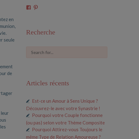
Voir
Voir
le
le
profil
profil
ntez en
de
de
mmunion,
61591675546685
cosmiclove0033
Recherche
sur
sur
vie.
Facebook
Pinterest
er seule
urement
our de
Articles récents
artager
Est-ce un Amour à Sens Unique ?
Découvrez-le avec votre Synastrie !
 leur
Pourquoi votre Couple fonctionne
Vous
(ou pas) selon votre Thème Composite
les
Pourquoi Attirez-vous Toujours le
même Type de Relation Amoureuse ?