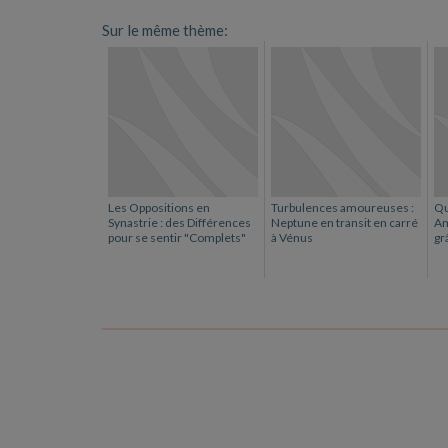
Sur le même thème:
Les Oppositions en
Turbulences amoureuses :
Qu
Synastrie : des Différences
Neptune en transit en carré
Am
pour se sentir "Complets"
à Vénus
gr