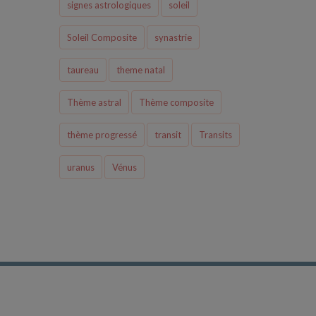
signes astrologiques
soleil
Soleil Composite
synastrie
taureau
theme natal
Thème astral
Thème composite
thème progressé
transit
Transits
uranus
Vénus