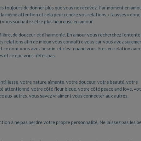
pas toujours de donner plus que vous ne recevez. Par moment en amo
a même attention et cela peut rendre vos relations « fausses » donc 
i vous souhaitez être plus heureuse en amour.
ilibre, de douceur et d’harmonie. En amour vous recherchez l’entente 
es relations afin de mieux vous connaitre vous car vous avez sureme
t ce dont vous avez besoin. et c’est quand vous êtes en relation ave
 et ce que vous n’êtes pas.
entillesse, votre nature aimante, votre douceur, votre beauté, votre
é attentionné, votre côté fleur bleue, votre côté peace and love, vo
lace aux autres, vous savez vraiment vous connecter aux autres.
ention à ne pas perdre votre propre personnalité. Ne laissez pas les b