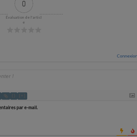
0
Évaluation de l'articl
e
Connexio
{}
[+]
taires par e-mail.