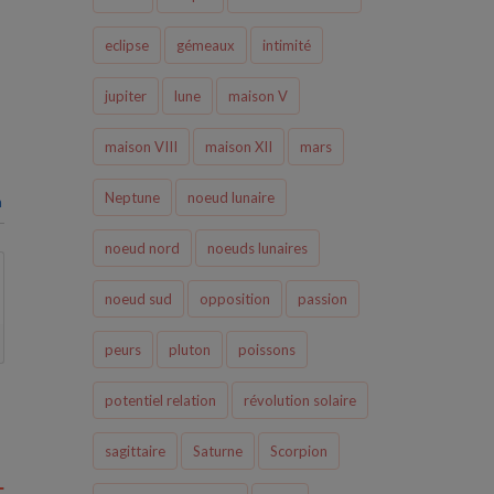
eclipse
gémeaux
intimité
jupiter
lune
maison V
maison VIII
maison XII
mars
Neptune
noeud lunaire
n
noeud nord
noeuds lunaires
noeud sud
opposition
passion
peurs
pluton
poissons
potentiel relation
révolution solaire
sagittaire
Saturne
Scorpion