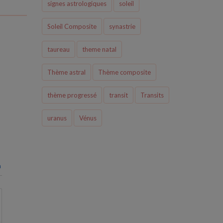
signes astrologiques
soleil
Soleil Composite
synastrie
taureau
theme natal
Thème astral
Thème composite
thème progressé
transit
Transits
uranus
Vénus
n