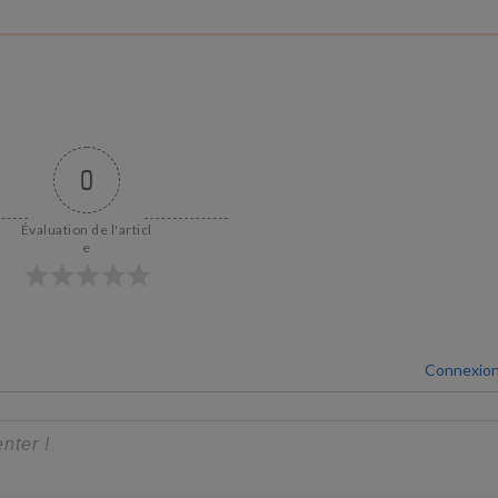
0
Évaluation de l'articl
e
Connexio