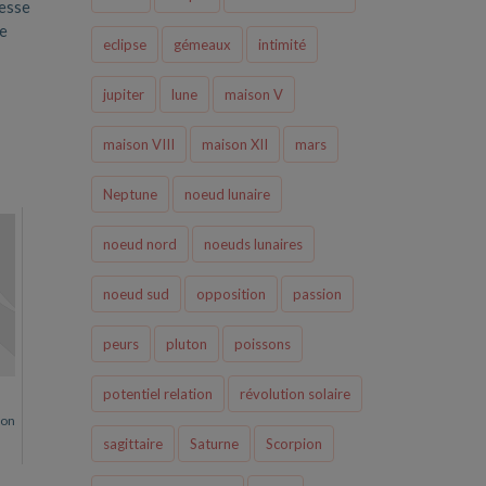
cesse
me
eclipse
gémeaux
intimité
jupiter
lune
maison V
maison VIII
maison XII
mars
Neptune
noeud lunaire
noeud nord
noeuds lunaires
noeud sud
opposition
passion
peurs
pluton
poissons
potentiel relation
révolution solaire
ion
sagittaire
Saturne
Scorpion