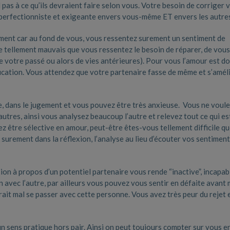
s à ce qu’ils devraient faire selon vous. Votre besoin de corriger 
 perfectionniste et exigeante envers vous-même ET envers les autre
ment car au fond de vous, vous ressentez surement un sentiment de
de tellement mauvais que vous ressentez le besoin de réparer, de vous
de votre passé ou alors de vies antérieures). Pour vous l’amour est d
ication. Vous attendez que votre partenaire fasse de même et s’amél
e, dans le jugement et vous pouvez être très anxieuse. Vous ne voul
 autres, ainsi vous analysez beaucoup l’autre et relevez tout ce qui es
vez être sélective en amour, peut-être êtes-vous tellement difficile q
surement dans la réflexion, l’analyse au lieu d’écouter vos sentiment
xion à propos d’un potentiel partenaire vous rende “inactive”, incapab
n avec l’autre, par ailleurs vous pouvez vous sentir en défaite avan
rrait mal se passer avec cette personne. Vous avez très peur du rejet 
n sens pratique hors pair. Ainsi on peut toujours compter sur vous e