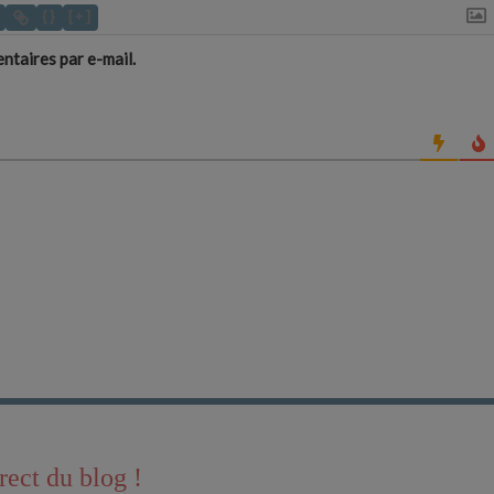
{}
[+]
taires par e-mail.
rect du blog !