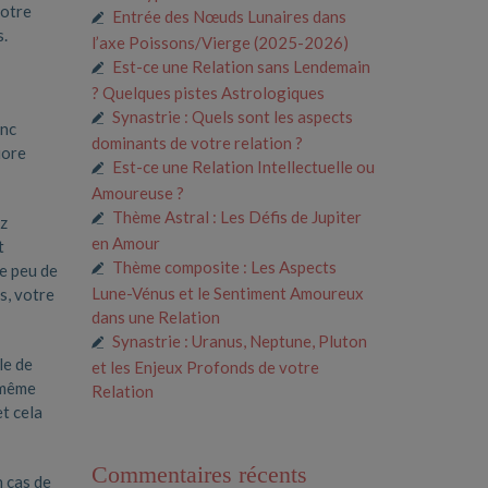
votre
Entrée des Nœuds Lunaires dans
s.
l’axe Poissons/Vierge (2025-2026)
Est-ce une Relation sans Lendemain
? Quelques pistes Astrologiques
Synastrie : Quels sont les aspects
onc
dominants de votre relation ?
iore
Est-ce une Relation Intellectuelle ou
Amoureuse ?
Thème Astral : Les Défis de Jupiter
ez
en Amour
t
Thème composite : Les Aspects
ue peu de
Lune-Vénus et le Sentiment Amoureux
s, votre
dans une Relation
Synastrie : Uranus, Neptune, Pluton
le de
et les Enjeux Profonds de votre
t même
Relation
et cela
Commentaires récents
n cas de