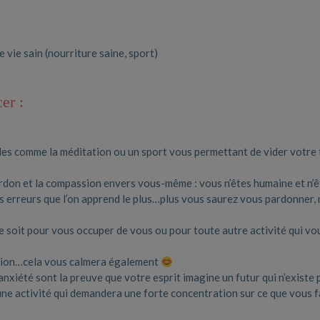
vie sain (nourriture saine, sport)
er :
des comme la méditation ou un sport vous permettant de vider votre 
ardon et la compassion envers vous-même : vous n’êtes humaine et n’ê
nos erreurs que l’on apprend le plus…plus vous saurez vous pardonner,
ce soit pour vous occuper de vous ou pour toute autre activité qui vo
usion…cela vous calmera également
’anxiété sont la preuve que votre esprit imagine un futur qui n’existe 
une activité qui demandera une forte concentration sur ce que vous 