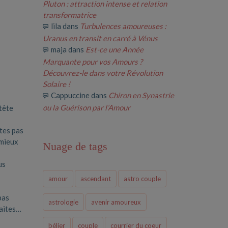
Pluton : attraction intense et relation
transformatrice
lila
dans
Turbulences amoureuses :
Uranus en transit en carré à Vénus
maja
dans
Est-ce une Année
Marquante pour vos Amours ?
Découvrez-le dans votre Révolution
Solaire !
Cappuccine
dans
Chiron en Synastrie
ou la Guérison par l’Amour
tête
tes pas
 mieux
Nuage de tags
us
amour
ascendant
astro couple
pas
astrologie
avenir amoureux
faites…
bélier
couple
courrier du coeur