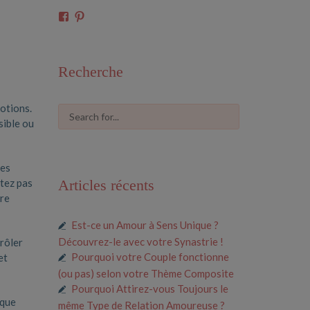
Voir
Voir
le
le
profil
profil
de
de
61591675546685
cosmiclove0033
Recherche
sur
sur
Facebook
Pinterest
motions.
sible ou
les
utez pas
Articles récents
tre
Est-ce un Amour à Sens Unique ?
Découvrez-le avec votre Synastrie !
rôler
Pourquoi votre Couple fonctionne
et
(ou pas) selon votre Thème Composite
Pourquoi Attirez-vous Toujours le
 que
même Type de Relation Amoureuse ?