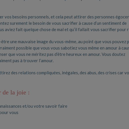
ier vos besoins personnels, et cela peut attirer des personnes égocen
entez surement le besoin de vous sacrifier à cause d’un sentiment de
 aviez fait quelque chose de mal et qu’il fallait vous sacrifier pour 
t-être une mauvaise image du vous-même, au point que vous pouvez 
t vraiment possible que vous vous sabotiez vous même en amour à cau
enser que vous ne méritez pas d’être heureux en amour. Vous doutez
iment pas à trouver l’amour.
rez des relations compliquées, inégales, des abus, des crises car v
de la joie :
nnaissances et/ou votre savoir faire
 pour vous