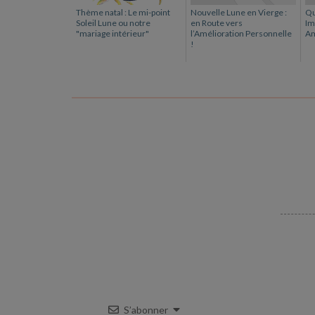
Thème natal : Le mi-point
Nouvelle Lune en Vierge :
Qu
Soleil Lune ou notre
en Route vers
Im
"mariage intérieur"
l’Amélioration Personnelle
Am
!
S’abonner