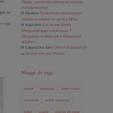
use
Pluton : attraction intense et relation
transformatrice
ogie ou
lila
dans
Turbulences amoureuses :
Uranus en transit en carré à Vénus
e « vos
maja
dans
Est-ce une Année
Marquante pour vos Amours ?
Découvrez-le dans votre Révolution
Solaire !
Cappuccine
dans
Chiron en Synastrie
ou la Guérison par l’Amour
Nuage de tags
amour
ascendant
astro couple
astrologie
avenir amoureux
bélier
couple
courrier du coeur