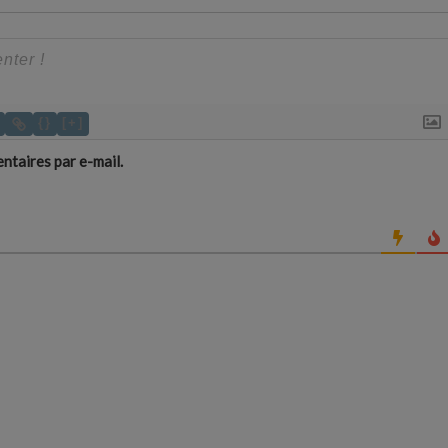
{}
[+]
taires par e-mail.