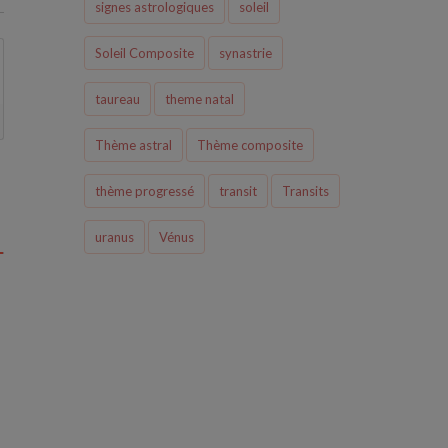
signes astrologiques
soleil
Soleil Composite
synastrie
taureau
theme natal
Thème astral
Thème composite
thème progressé
transit
Transits
uranus
Vénus