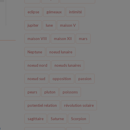
eclipse
gémeaux
intimité
jupiter
lune
maison V
maison VIII
maison XII
mars
Neptune
noeud lunaire
noeud nord
noeuds lunaires
noeud sud
opposition
passion
peurs
pluton
poissons
potentiel relation
révolution solaire
sagittaire
Saturne
Scorpion
n