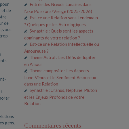
 pour
Entrée des Nœuds Lunaires dans
 et de
l’axe Poissons/Vierge (2025-2026)
otre
Est-ce une Relation sans Lendemain
ur de
? Quelques pistes Astrologiques
, vous
Synastrie : Quels sont les aspects
 trop
dominants de votre relation ?
Est-ce une Relation Intellectuelle ou
Amoureuse ?
s
Thème Astral : Les Défis de Jupiter
ents
en Amour
Thème composite : Les Aspects
Lune-Vénus et le Sentiment Amoureux
ant-
dans une Relation
Synastrie : Uranus, Neptune, Pluton
et
et les Enjeux Profonds de votre
norer
Relation
victions
les gens.
Commentaires récents