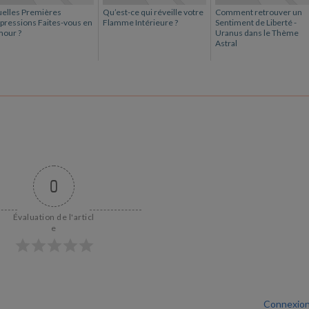
elles Premières
Qu’est-ce qui réveille votre
Comment retrouver un
pressions Faites-vous en
Flamme Intérieure ?
Sentiment de Liberté -
our ?
Uranus dans le Thème
Astral
0
Évaluation de l'articl
e
Connexio