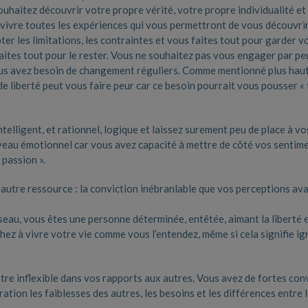
ouhaitez découvrir votre propre vérité, votre propre individualité et
e vivre toutes les expériences qui vous permettront de vous découvrir
ter les limitations, les contraintes et vous faites tout pour garder v
faites tout pour le rester. Vous ne souhaitez pas vous engager par pe
ous avez besoin de changement réguliers. Comme mentionné plus haut
de liberté peut vous faire peur car ce besoin pourrait vous pousser «
ntelligent, et rationnel, logique et laissez surement peu de place à vo
veau émotionnel car vous avez capacité à mettre de côté vos sentim
 passion ».
 autre ressource : la conviction inébranlable que vos perceptions av
seau, vous êtes une personne déterminée, entêtée, aimant la liberté 
ez à vivre votre vie comme vous l’entendez, même si cela signifie ig
e inflexible dans vos rapports aux autres. Vous avez de fortes con
tion les faiblesses des autres, les besoins et les différences entre 