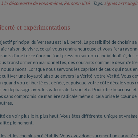
 à la découverte de vous-même
,
Personnalité
Tags:
signes astrologi
iberté et expérimentations
jectif principal du Verseau est la Liberté. La possibilité de choisir sa
vraie raison de vivre, ce qui vous rendra heureuse et vous fera rayonn
ourants d’une force énorme font pression sur notre individualité, des 
 nous transformer en marionnettes, des courants comme le désir d’être
ue nous aimons. Lorsque nous servons les caprices de ceux qui nous e
cultiver une loyauté absolue envers la Vérité, votre Vérité. Vous d
on quand votre liberté est défiée, et puisque votre côté décalé vous 
re en déphasage avec les valeurs de la société. Pour être heureuse et
s sans compromis, de manière radicale même si cela brise le cœur de
autres.
é de voir plus loin, plus haut. Vous êtes différente, unique et vraim
alité pleinement.
gles et les chemins pré établis. Vous avez donc surement un caractère