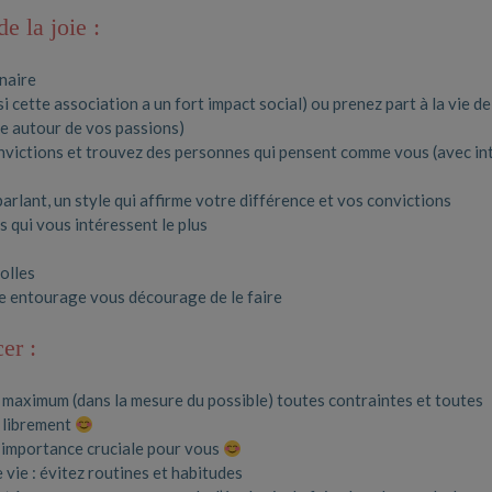
e la joie :
inaire
 cette association a un fort impact social) ou prenez part à la vie de
le autour de vos passions)
nvictions et trouvez des personnes qui pensent comme vous (avec in
rlant, un style qui affirme votre différence et vos convictions
s qui vous intéressent le plus
olles
e entourage vous décourage de le faire
er :
au maximum (dans la mesure du possible) toutes contraintes et toutes
e librement
e importance cruciale pour vous
vie : évitez routines et habitudes