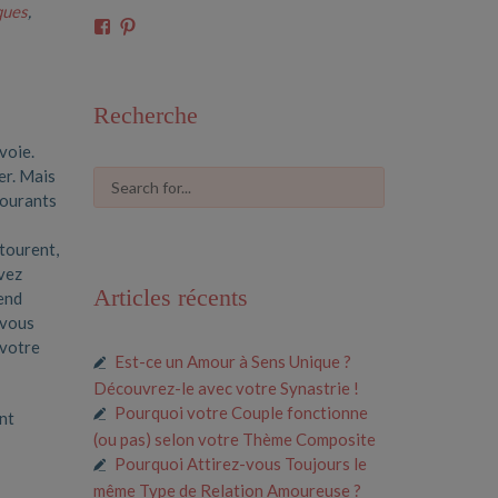
ques
,
Voir
Voir
le
le
profil
profil
de
de
61591675546685
cosmiclove0033
Recherche
sur
sur
Facebook
Pinterest
 voie.
er. Mais
courants
ntourent,
evez
Articles récents
rend
 vous
 votre
Est-ce un Amour à Sens Unique ?
Découvrez-le avec votre Synastrie !
Pourquoi votre Couple fonctionne
ent
(ou pas) selon votre Thème Composite
Pourquoi Attirez-vous Toujours le
même Type de Relation Amoureuse ?