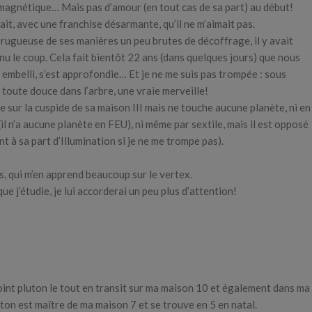
magnétique… Mais pas d’amour (en tout cas de sa part) au début!
sait, avec une franchise désarmante, qu’il ne m’aimait pas.
 rugueuse de ses manières un peu brutes de décoffrage, il y avait
enu le coup. Cela fait bientôt 22 ans (dans quelques jours) que nous
 embelli, s’est approfondie… Et je ne me suis pas trompée : sous
ie toute douce dans l’arbre, une vraie merveille!
 sur la cuspide de sa maison III mais ne touche aucune planète, ni en
il n’a aucune planète en FEU), ni même par sextile, mais il est opposé
t à sa part d’Illumination si je ne me trompe pas).
as, qui m’en apprend beaucoup sur le vertex.
e j’étudie, je lui accorderai un peu plus d’attention!
oint pluton le tout en transit sur ma maison 10 et également dans ma
ton est maître de ma maison 7 et se trouve en 5 en natal.