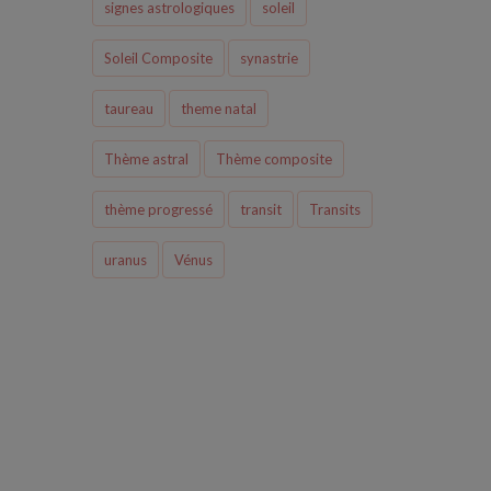
signes astrologiques
soleil
Soleil Composite
synastrie
taureau
theme natal
Thème astral
Thème composite
thème progressé
transit
Transits
uranus
Vénus