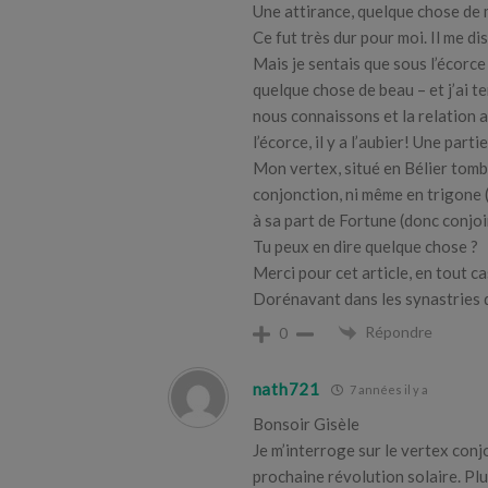
Une attirance, quelque chose de 
Ce fut très dur pour moi. Il me di
Mais je sentais que sous l’écorce
quelque chose de beau – et j’ai t
nous connaissons et la relation a
l’écorce, il y a l’aubier! Une part
Mon vertex, situé en Bélier tombe
conjonction, ni même en trigone (
à sa part de Fortune (donc conjoin
Tu peux en dire quelque chose ?
Merci pour cet article, en tout c
Dorénavant dans les synastries qu
Répondre
0
nath721
7 années il y a
Bonsoir Gisèle
Je m’interroge sur le vertex conj
prochaine révolution solaire. Plu