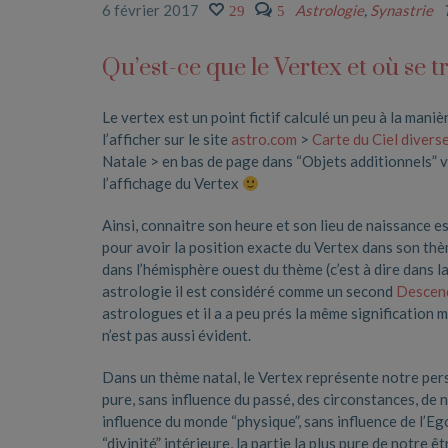
6 février 2017
Astrologie
,
Synastrie
29
5
Qu’est-ce que le Vertex et où se t
Le vertex est un point fictif calculé un peu à la mani
l’afficher sur le site
astro.com
>
Carte du Ciel divers
Natale > en bas de page dans “Objets additionnels” 
l’affichage du Vertex
Ainsi, connaitre son heure et son lieu de naissance e
pour avoir la position exacte du Vertex dans son thème
dans l’hémisphère ouest du thème (c’est à dire dans la 
astrologie il est considéré comme un second
Descen
astrologues et il a a peu prés la même signification 
n’est pas aussi évident.
Dans un thème natal, le Vertex représente notre pers
pure, sans influence du passé, des circonstances, de
influence du monde “physique”, sans influence de l’Eg
“divinité” intérieure, la partie la plus pure de notre êt