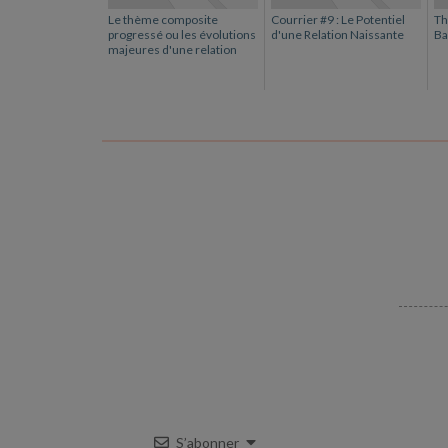
Le thème composite
Courrier #9 : Le Potentiel
Th
progressé ou les évolutions
d'une Relation Naissante
Ba
majeures d'une relation
S’abonner