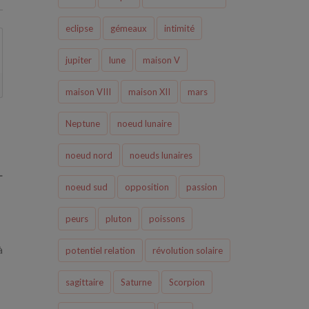
eclipse
gémeaux
intimité
jupiter
lune
maison V
maison VIII
maison XII
mars
Neptune
noeud lunaire
noeud nord
noeuds lunaires
noeud sud
opposition
passion
peurs
pluton
poissons
à
potentiel relation
révolution solaire
sagittaire
Saturne
Scorpion