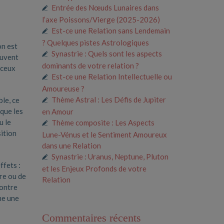
Entrée des Nœuds Lunaires dans
l’axe Poissons/Vierge (2025-2026)
Est-ce une Relation sans Lendemain
? Quelques pistes Astrologiques
on est
Synastrie : Quels sont les aspects
ouvent
dominants de votre relation ?
 ceux
Est-ce une Relation Intellectuelle ou
Amoureuse ?
Thème Astral : Les Défis de Jupiter
ble, ce
rque les
en Amour
u le
Thème composite : Les Aspects
sition
Lune-Vénus et le Sentiment Amoureux
dans une Relation
Synastrie : Uranus, Neptune, Pluton
ffets :
et les Enjeux Profonds de votre
re ou de
Relation
contre
me une
Commentaires récents