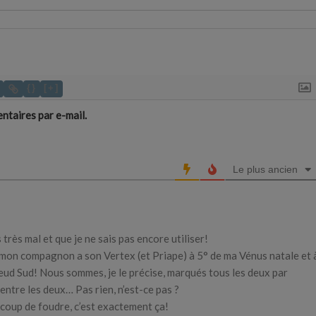
{}
[+]
taires par e-mail.
Le plus ancien
très mal et que je ne sais pas encore utiliser!
e mon compagnon a son Vertex (et Priape) à 5° de ma Vénus natale et 
ud Sud! Nous sommes, je le précise, marqués tous les deux par
 entre les deux… Pas rien, n’est-ce pas ?
e coup de foudre, c’est exactement ça!