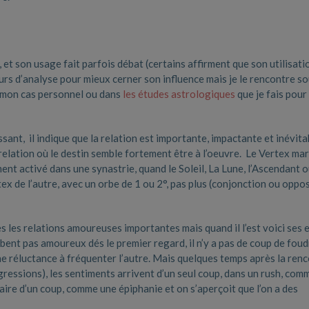
et son usage fait parfois débat (certains affirment que son utilisati
ours d’analyse pour mieux cerner son influence mais je le rencontre s
s mon cas personnel ou dans
les études astrologiques
que je fais pour
issant, il indique que la relation est importante, impactante et inévita
e relation où le destin semble fortement être à l’oeuvre. Le Vertex ma
ent activé dans une synastrie, quand le Soleil, La Lune, l’Ascendant o
tex de l’autre, avec un orbe de 1 ou 2°, pas plus (conjonction ou oppo
les relations amoureuses importantes mais quand il l’est voici ses e
bent pas amoureux dés le premier regard, il n’y a pas de coup de foud
ine réluctance à fréquenter l’autre. Mais quelques temps après la ren
gressions), les sentiments arrivent d’un seul coup, dans un rush, com
laire d’un coup, comme une épiphanie et on s’aperçoit que l’on a des