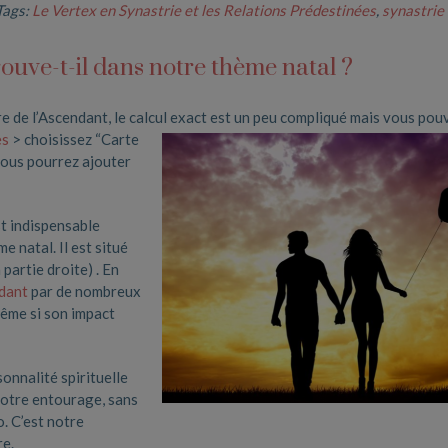
Tags:
Le Vertex en Synastrie et les Relations Prédestinées
,
synastrie
rouve-t-il dans notre thème natal ?
ère de l’Ascendant, le calcul exact est un peu compliqué mais
vous pou
es
> choisissez “Carte
vous pourrez ajouter
st indispensable
 natal. Il est situé
partie droite) . En
dant
par de nombreux
même si son impact
onnalité spirituelle
 notre entourage, sans
o. C’est notre
re.