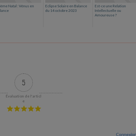
ème Natal : Vénus en
Eclipse Solaire en Balance
Est-ce une Relation
lance
du 14 octobre 2023
Intellectuelle ou
Amoureuse ?
5
Évaluation de l'articl
e
Connexio