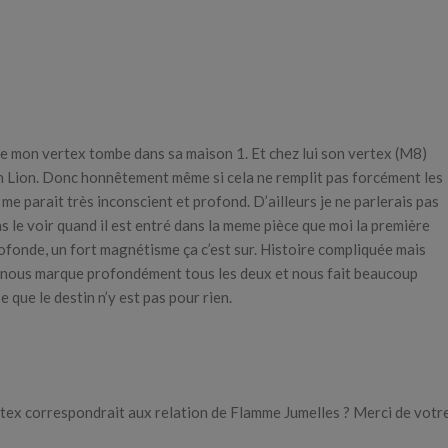
e mon vertex tombe dans sa maison 1. Et chez lui son vertex (M8)
n Lion. Donc honnêtement même si cela ne remplit pas forcément les
a me parait très inconscient et profond. D’ailleurs je ne parlerais pas
 le voir quand il est entré dans la meme pièce que moi la première
profonde, un fort magnétisme ça c’est sur. Histoire compliquée mais
i nous marque profondément tous les deux et nous fait beaucoup
 que le destin n’y est pas pour rien.
ertex correspondrait aux relation de Flamme Jumelles ? Merci de votr