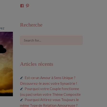
Voir
Voir
le
le
profil
profil
de
de
61591675546685
cosmiclove0033
Recherche
sur
sur
vez
Facebook
Pinterest
Articles récents
Est-ce un Amour à Sens Unique ?
Découvrez-le avec votre Synastrie !
Pourquoi votre Couple fonctionne
(ou pas) selon votre Thème Composite
Pourquoi Attirez-vous Toujours le
même Type de Relation Amoureuse ?