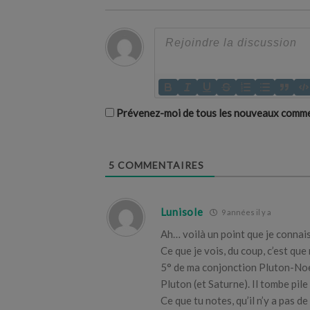
Prévenez-moi de tous les nouveaux commen
5
COMMENTAIRES
Lunisole
9 années il y a
Ah… voilà un point que je connais 
Ce que je vois, du coup, c’est qu
5° de ma conjonction Pluton-Noe
Pluton (et Saturne). Il tombe pile
Ce que tu notes, qu’il n’y a pas d