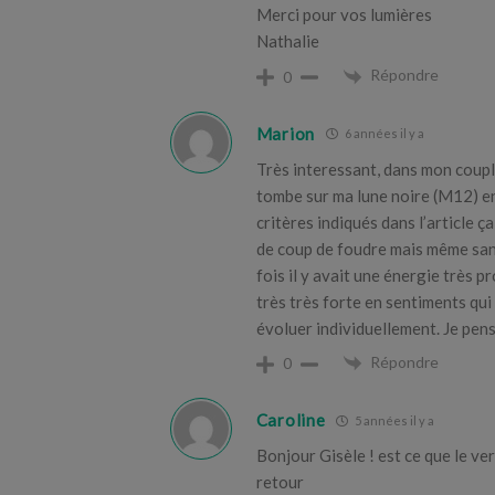
Merci pour vos lumières
Nathalie
Répondre
0
Marion
6 années il y a
Très interessant, dans mon coupl
tombe sur ma lune noire (M12) e
critères indiqués dans l’article ç
de coup de foudre mais même sans
fois il y avait une énergie très 
très très forte en sentiments qu
évoluer individuellement. Je pense
Répondre
0
Caroline
5 années il y a
Bonjour Gisèle ! est ce que le v
retour