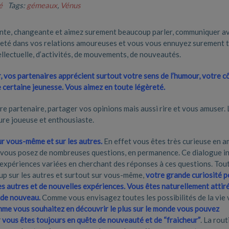
é
Tags:
gémeaux
,
Vénus
ente, changeante et aimez surement beaucoup parler, communiquer av
reté dans vos relations amoureuses et vous vous ennuyez surement t
llectuelle, d’activités, de mouvements, de nouveautés.
 vos partenaires apprécient surtout votre sens de l’humour, votre c
e certaine jeunesse. Vous aimez en toute légèreté.
re partenaire, partager vos opinions mais aussi rire et vous amuser. 
ure joueuse et enthousiaste.
r vous-même et sur les autres.
En effet vous êtes très curieuse en a
vous posez de nombreuses questions, en permanence. Ce dialogue in
expériences variées en cherchant des réponses à ces questions. Tou
p sur les autres et surtout sur vous-même,
votre grande curiosité p
es autres et de nouvelles expériences. Vous êtes naturellement attir
 de nouveau.
Comme vous envisagez toutes les possibilités de la vie
me vous souhaitez en découvrir le plus sur le monde vous pouvez
r vous êtes toujours en quête de nouveauté et de “fraicheur”
. La rout