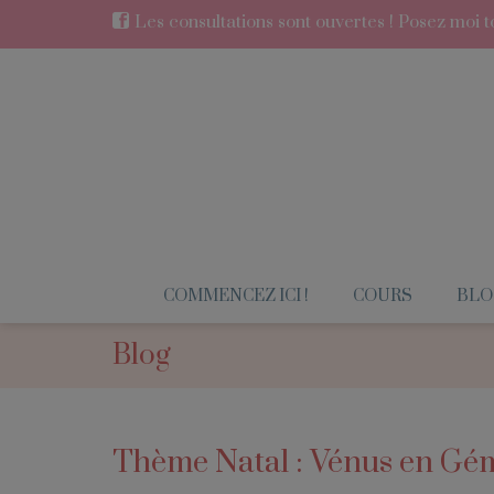
Les consultations sont ouvertes ! Posez moi to
COMMENCEZ ICI !
COURS
BLO
Blog
Thème Natal : Vénus en G