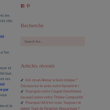
Voir
Voir
le
le
profil
profil
ec les
de
de
rès vite
61591675546685
cosmiclove0033
Recherche
sur
sur
Facebook
Pinterest
ôté
Le fun
Articles récents
mour et
térieur,
tes ces
Est-ce un Amour à Sens Unique ?
eut
Découvrez-le avec votre Synastrie !
ée par
Pourquoi votre Couple fonctionne
 vous
(ou pas) selon votre Thème Composite
Pourquoi Attirez-vous Toujours le
ine et la
même Type de Relation Amoureuse ?