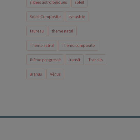
signes astrologiques
soleil
Soleil Composite
synastrie
taureau
theme natal
Thème astral
Thème composite
thème progressé
transit
Transits
uranus
Vénus