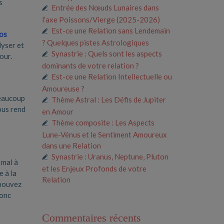
s
Entrée des Nœuds Lunaires dans
l’axe Poissons/Vierge (2025-2026)
Est-ce une Relation sans Lendemain
vos
? Quelques pistes Astrologiques
lyser et
Synastrie : Quels sont les aspects
mour.
dominants de votre relation ?
Est-ce une Relation Intellectuelle ou
Amoureuse ?
beaucoup
Thème Astral : Les Défis de Jupiter
ous rend
en Amour
Thème composite : Les Aspects
Lune-Vénus et le Sentiment Amoureux
dans une Relation
Synastrie : Uranus, Neptune, Pluton
 mal à
et les Enjeux Profonds de votre
e à la
Relation
 pouvez
donc
Commentaires récents