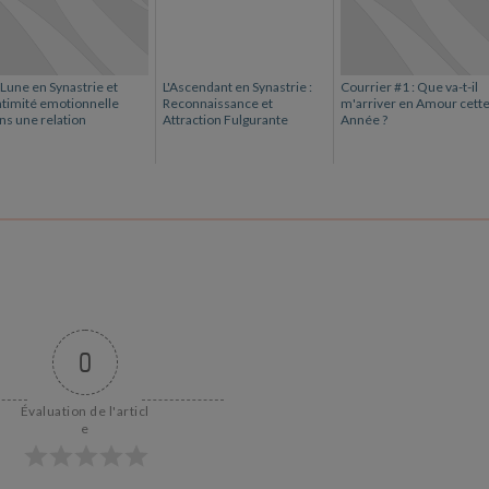
 Lune en Synastrie et
L'Ascendant en Synastrie :
Courrier #1 : Que va-t-il
intimité emotionnelle
Reconnaissance et
m'arriver en Amour cett
ns une relation
Attraction Fulgurante
Année ?
0
Évaluation de l'articl
e