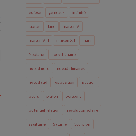
eclipse
gémeaux
intimité
n
jupiter
lune
maison V
maison VIII
maison XII
mars
Neptune
noeud lunaire
noeud nord
noeuds lunaires
noeud sud
opposition
passion
peurs
pluton
poissons
potentiel relation
révolution solaire
sagittaire
Saturne
Scorpion