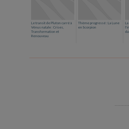
Le transit de Pluton carré à
Thème progressé : La Lune
La
Vénus natale : Crises,
en Scorpion
l'
Transformation et
da
Renouveau