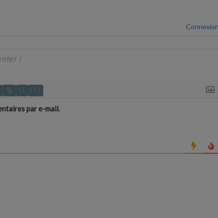
Connexio
{}
[+]
taires par e-mail.